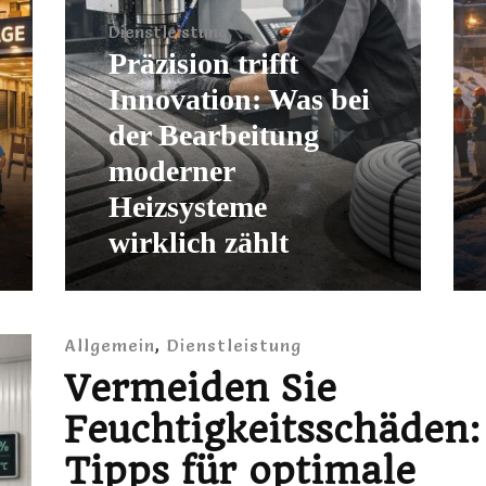
Dienstleistung
Allge
Präzision trifft
We
Innovation: Was bei
Räd
der Bearbeitung
ges
moderner
tem
Heizsysteme
Hei
wirklich zählt
max
Allgemein
,
Dienstleistung
Vermeiden Sie
Feuchtigkeitsschäden:
Tipps für optimale