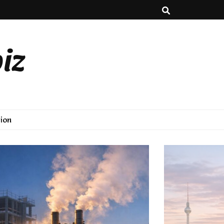
iz
ion