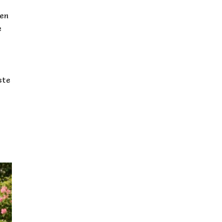
ken
e
ste