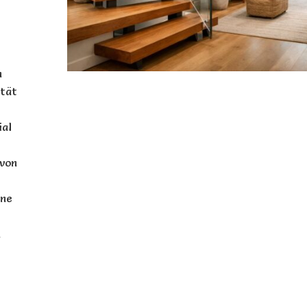
n
ität
ial
 von
ine
m