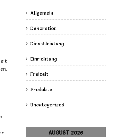
Allgemein
Dekoration
Dienstleistung
Einrichtung
eit
en.
Freizeit
Produkte
Uncategorized
a
e
AUGUST 2026
er