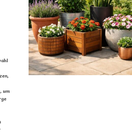
wahl
zen,
g, um
rge
s
r