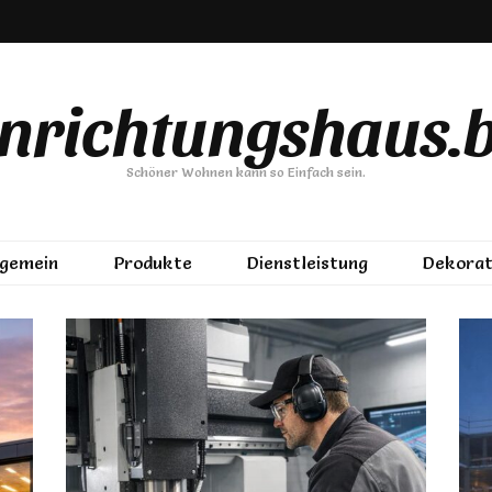
inrichtungshaus.b
Schöner Wohnen kann so Einfach sein.
lgemein
Produkte
Dienstleistung
Dekorat