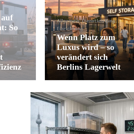
Allgemein
,
Dienstleistung
,
o
Einrichtung
Wenn Platz zum
Luxus wird – so
verändert sich
nz
Berlins Lagerwelt