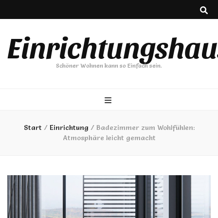
Einrichtungshau
Schöner Wohnen kann so Einfach sein.
Start
/
Einrichtung
/
Badezimmer zum Wohlfühlen:
Atmosphäre leicht gemacht