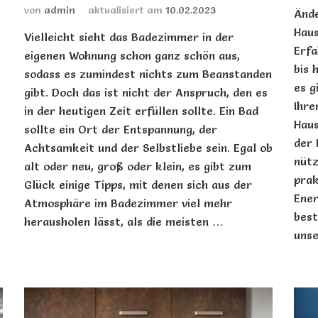
von
admin
aktualisiert am
10.02.2023
Ände
Haus
Vielleicht sieht das Badezimmer in der
Erfa
eigenen Wohnung schon ganz schön aus,
bis 
sodass es zumindest nichts zum Beanstanden
es g
gibt. Doch das ist nicht der Anspruch, den es
Ihre
in der heutigen Zeit erfüllen sollte. Ein Bad
Haus
sollte ein Ort der Entspannung, der
der 
Achtsamkeit und der Selbstliebe sein. Egal ob
nütz
alt oder neu, groß oder klein, es gibt zum
prak
Glück einige Tipps, mit denen sich aus der
Ener
Atmosphäre im Badezimmer viel mehr
best
herausholen lässt, als die meisten …
unse