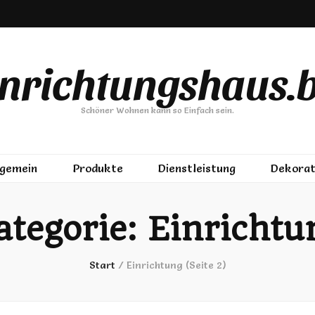
inrichtungshaus.b
Schöner Wohnen kann so Einfach sein.
lgemein
Produkte
Dienstleistung
Dekorat
ategorie:
Einrichtu
Start
/
Einrichtung
(Seite 2)