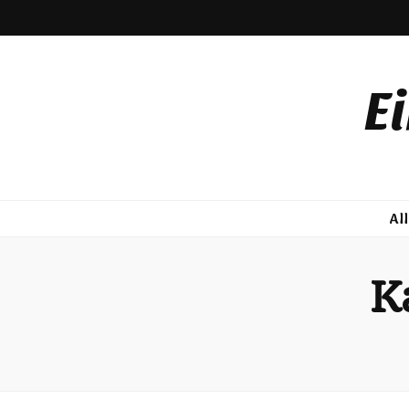
E
Al
K