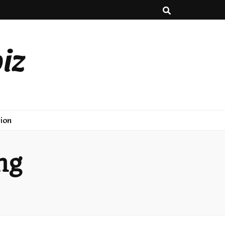
iz
ion
ng