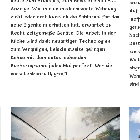
heute zum Standard, zum Beispiel eine LED-
anzu
Anzeige. Wer in eine modernisierte Wohnung
Auf 
zieht oder erst kürzlich die Schlüssel für das
inef
neue Eigenheim erhalten hat, erwartet zu
gen
Recht zeitgemäße Geräte. Die Arbeit in der
Nach
Küche wird dank neuartiger Technologien
Best
zum Vergnügen, beispielsweise gelingen
pass
Kekse mit dem entsprechenden
Wich
Backprogramm jedes Mal perfekt. Wer sie
abge
verschenken will, greift …
Wohn
sind