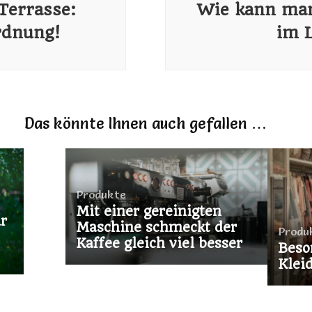
Terrasse:
Wie kann man
rdnung!
im 
Das könnte Ihnen auch gefallen …
Produkte
Mit einer gereinigten
r
Maschine schmeckt der
Produ
Kaffee gleich viel besser
Beso
Klei