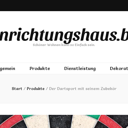
inrichtungshaus.b
Schöner Wohnen kann so Einfach sein.
lgemein
Produkte
Dienstleistung
Dekorat
Start
/
Produkte
/
Der Dartsport mit seinem Zubehör