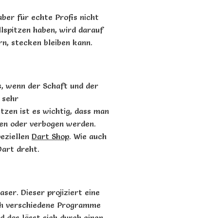
ber für echte Profis nicht
lspitzen
haben, wird darauf
ern, stecken bleiben kann.
es, wenn der Schaft und der
, sehr
itzen
ist es wichtig, dass man
hen oder verbogen werden.
peziellen
Dart
Shop
. Wie auch
Dart
dreht.
ser. Dieser projiziert eine
urch verschiedene Programme
d das lässt sich durch einen