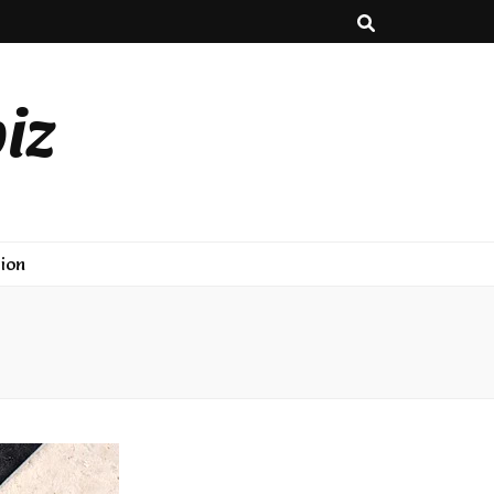
iz
ion