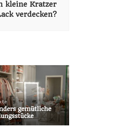
 kleine Kratzer
Lack verdecken?
kte
nders gemütliche
dungsstücke