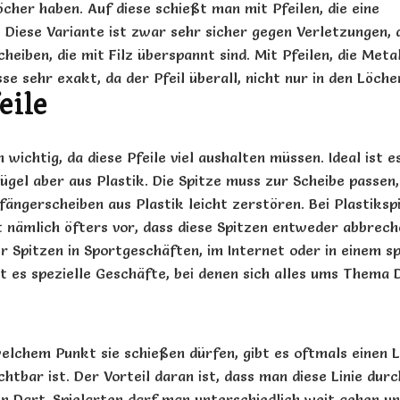
cher haben. Auf diese schießt man mit Pfeilen, die eine
 Diese Variante ist zwar sehr sicher gegen Verletzungen, a
cheiben
, die mit Filz überspannt sind. Mit Pfeilen, die
Metal
sse sehr exakt, da der Pfeil überall, nicht nur in den Löch
eile
h wichtig, da diese Pfeile viel aushalten müssen. Ideal ist 
Flügel aber aus Plastik. Die Spitze muss zur Scheibe passen
fängerscheiben
aus Plastik leicht zerstören. Bei
Plastiksp
t nämlich öfters vor, dass diese Spitzen entweder abbrec
r Spitzen in Sportgeschäften, im Internet oder in einem s
bt es spezielle Geschäfte, bei denen sich alles ums Thema
welchem Punkt sie schießen dürfen, gibt es oftmals einen La
ichtbar ist. Der Vorteil daran ist, dass man diese Linie d
en
Dart
-Spielarten darf man unterschiedlich weit gehen un