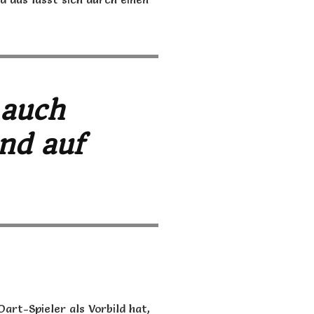
 auch
nd auf
Dart
-Spieler als Vorbild hat,