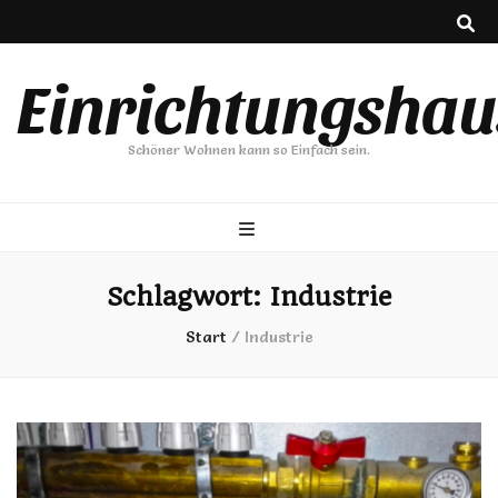
Einrichtungshau
Schöner Wohnen kann so Einfach sein.
Schlagwort:
Industrie
Start
/
Industrie