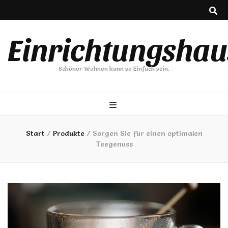
Einrichtungshau
Schöner Wohnen kann so Einfach sein.
Start
/
Produkte
/
Sorgen Sie für einen optimalen
Teegenuss